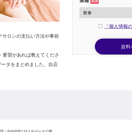
業種
必須
「個人情報
ステサロンの支払い方法や事前
・要望があれば教えてくださ
データをまとめました。自店
望｜自由回答116人分データ公開