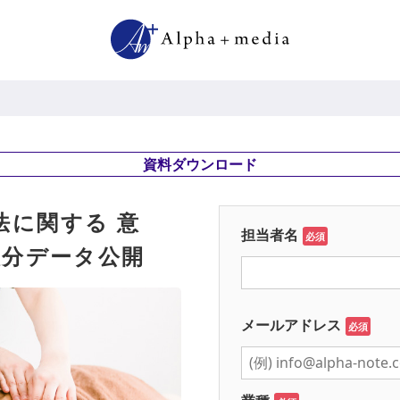
資料ダウンロード
法に関する 意
担当者名
必須
人分データ公開
メールアドレス
必須