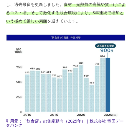
し、過去最多を更新しました。
食材・光熱費の高騰や賃上げによ
るコスト増、そして激化する競合環境により、3年連続で増加と
いう極めて厳しい局面
を迎えています。
引用元：「飲食店」の倒産動向（2025年）｜株式会社 帝国デー
タバンク